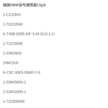
德国HBM信号调理器ClipX
1-C2/10KN
1-T22/10NM
K-T40B-005R-MF-S-M-DU2-1-U
1-T22/20NM
1-S9M/5KN
S9M/1KN
K-C9C-00K5-05M0-Y-S
1-S9M/500N-1
1-S2M/200N-1
1-T22/500NM