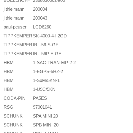
BOELLHOFF
23680300024/00
j.thielmann
200004
j.thielmann
200043
paul-peuser
LCD6260
TIPPKEMPER
SK-4000-4-I 2GD
TIPPKEMPER
IRL-56-S-GF
TIPPKEMPER
IRL-56P-E-GF
HBM
1-SAC-TRAN-MP-2-2
HBM
1-EGPS-5HZ-2
HBM
1-S9M/5KN-1
HBM
1-U9C/5KN
CODA-PIN
PA5ES
RSG
97001041
SCHUNK
SPA MINI 20
SCHUNK
SPB MINI 20