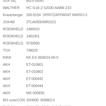
SOFTAL
BGS-00047
WALTHER
HC-G16-2-S2030-AABB-Z10
Krautzberger
200-0154 SPRITZAPPARAT MIKRO-3
JOKAB
2TLA050040R0221
ROEMHELD
1460010
ROEMHELD
1461001
ROEMHELD
9730500
TOX
738025
KIRA
KE-EX 6836/24-00-0
AKH
ET-010801
AKH
ET-010802
AKH
ET-000442
AKH
ET-000444
AKH
MK-000835
MS sonxCON
20/4000 609862.0