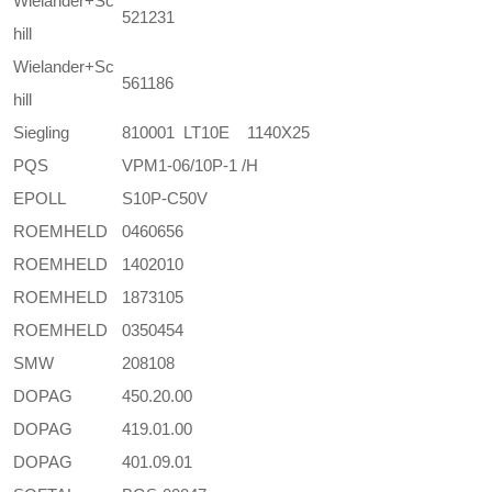
Wielander+Sc
521231
hill
Wielander+Sc
561186
hill
Siegling
810001 LT10E 1140X25
PQS
VPM1-06/10P-1 /H
EPOLL
S10P-C50V
ROEMHELD
0460656
ROEMHELD
1402010
ROEMHELD
1873105
ROEMHELD
0350454
SMW
208108
DOPAG
450.20.00
DOPAG
419.01.00
DOPAG
401.09.01