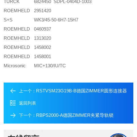
TURCK
6824450 SDPL-0404D-1003
ROEMHELD
2951420
S+S
WK3/45-50-6H7-15H7
ROEMHELD
0460937
ROEMHELD
1313020
ROEMHELD
1458002
ROEMHELD
1458001
Microsonic
MIC+130/IU/TC
RSTVSM23G19B-B德国ZIMMER圆形连接器
上一个：
返回列表
RBPS2000-A德国ZIMMER夹紧导轨锁
下一个：