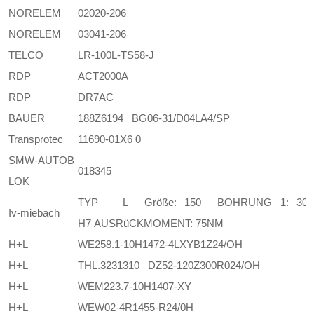
NORELEM
02020-206
NORELEM
03041-206
TELCO
LR-100L-TS58-J
RDP
ACT2000A
RDP
DR7AC
BAUER
188Z6194 BG06-31/D04LA4/SP
Transprotec
11690-01X6 0
SMW-AUTOB
018345
LOK
TYP L
Größe: 150
BOHRUNG 1: 30
Iv-miebach
H7
AUSRüCKMOMENT: 75NM
H+L
WE258.1-10H1472-4LXYB1Z24/OH
H+L
THL.3231310 DZ52-120Z300R024/OH
H+L
WEM223.7-10H1407-XY
H+L
WEW02-4R1455-R24/0H