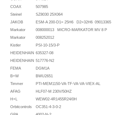
COAX
507985
Steinel
SZ8030 25X064
JAKOB
ESM-A 200-D1= 25H6 D2=32H6 09013365
Markator
008000013 MICRO-MARKATOR MV 8 P
Markator
008252012
Kistler
PSI-10-15/3-P
HEIDENHAIN
635327-08
HEIDENHAIN
517776-N2
FEMA
DGM1A
B+W
BWU2651
Timmer
PTI-MEM1150-VA-TF-VA-VA-VIEX-AL
AFAG
HLF07-M 230V/50HZ
H+L
WEW02-4R1455R24/0H
Orbitcontrols
OC351-4-3-0-2
GPA
4002-N-2