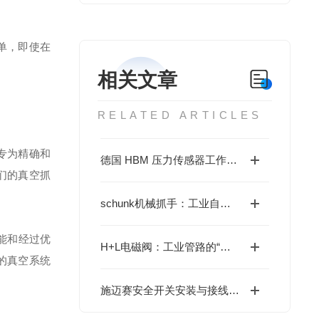
单，即使在
相关文章
RELATED ARTICLES
专为精确和
德国 HBM 压力传感器工作原理详解
们的真空抓
schunk机械抓手：工业自动化柔性生产里的“精准捕手”
能和经过优
H+L电磁阀：工业管路的“精准指挥官”
的真空系统
施迈赛安全开关安装与接线指南