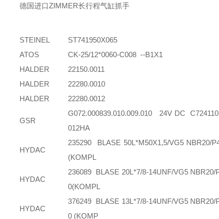
德国进口ZIMMER长行程气缸抓手
STEINEL
ST741950X065
ATOS
CK-25/12*0060-C008 --B1X1
HALDER
22150.0011
HALDER
22280.0010
HALDER
22280.0012
G072.000839.010.009.010 24V DC C724110
GSR
012HA
235290 BLASE 50L*M50X1,5/VG5 NBR20/P
HYDAC
(KOMPL
236089 BLASE 20L*7/8-14UNF/VG5 NBR20/
HYDAC
0(KOMPL
376249 BLASE 13L*7/8-14UNF/VG5 NBR20/
HYDAC
0 (KOMP