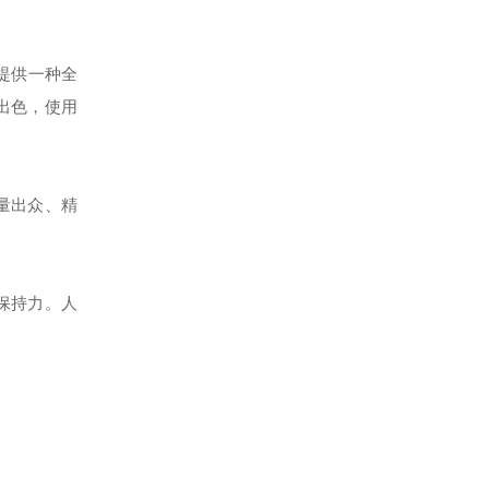
您提供一种全
出色，使用
量出众、精
保持力。人