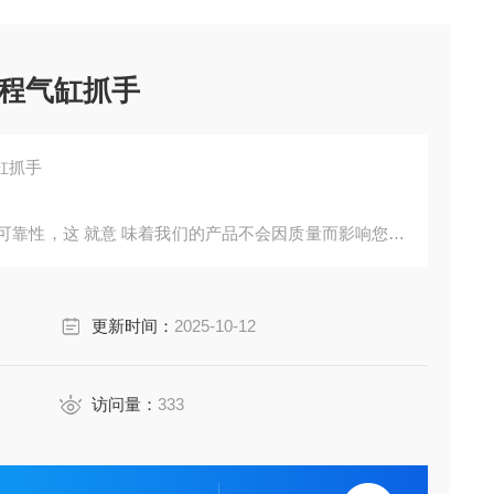
行程气缸抓手
缸抓手
可靠性，这 就意 味着我们的产品不会因质量而影响您的
更新时间：
2025-10-12
取力
amp;amp;amp;amp;amp;#176;的张开角度
访问量：
333