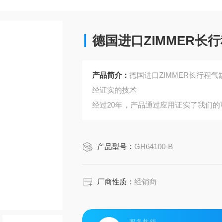
德国进口ZIMMER长
产品简介：
德国进口ZIMMER长行程气
经证实的技术
经过20年，产品通过应用证实了我们的
生产进程。
好的力与空间的利用比率
产品型号：
GH64100-B
确保在最小的安装空间内 提供最大的抓
灵活的行程调整
您可以根据您应用需要使用调节螺丝调节其180&
厂商性质：
经销商