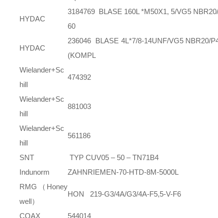
3184769 BLASE 160L *M50X1, 5/VG5 NBR20
HYDAC
60
236046 BLASE 4L*7/8-14UNF/VG5 NBR20/P
HYDAC
(KOMPL
Wielander+Sc
474392
hill
Wielander+Sc
881003
hill
Wielander+Sc
561186
hill
SNT
TYP CUV05 – 50 – TN71B4
Indunorm
ZAHNRIEMEN-70-HTD-8M-5000L
RMG（Honey
HON 219-G3/4A/G3/4A-F5,5-V-F6
well）
COAX
544014