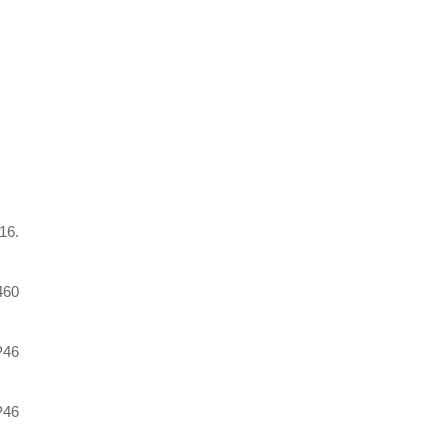
16.
460
P46
P46