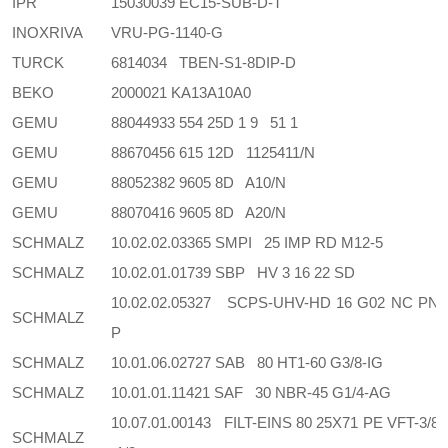
IPR
15030039 EC15-SUB-D-T
INOXRIVA
VRU-PG-1140-G
TURCK
6814034 TBEN-S1-8DIP-D
BEKO
2000021 KA13A10A0
GEMU
88044933 554 25D 1 9 51 1
GEMU
88670456 615 12D 1125411/N
GEMU
88052382 9605 8D A10/N
GEMU
88070416 9605 8D A20/N
SCHMALZ
10.02.02.03365 SMPI 25 IMP RD M12-5
SCHMALZ
10.02.01.01739 SBP HV 3 16 22 SD
10.02.02.05327 SCPS-UHV-HD 16 G02 NC PN
SCHMALZ
P
SCHMALZ
10.01.06.02727 SAB 80 HT1-60 G3/8-IG
SCHMALZ
10.01.01.11421 SAF 30 NBR-45 G1/4-AG
10.07.01.00143 FILT-EINS 80 25X71 PE VFT-3/8
SCHMALZ