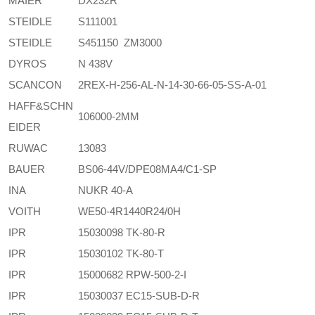
MAIER
DX232R
STEIDLE
S111001
STEIDLE
S451150 ZM3000
DYROS
N 438V
SCANCON
2REX-H-256-AL-N-14-30-66-05-SS-A-01
HAFF&SCHN
106000-2MM
EIDER
RUWAC
13083
BAUER
BS06-44V/DPE08MA4/C1-SP
INA
NUKR 40-A
VOITH
WE50-4R1440R24/0H
IPR
15030098 TK-80-R
IPR
15030102 TK-80-T
IPR
15000682 RPW-500-2-I
IPR
15030037 EC15-SUB-D-R