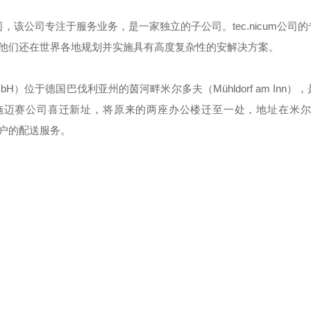
子公司，该公司专注于服务业务，是一家独立的子公司。tec.nicum公司
他们还在世界各地规划并实施具有高度复杂性的安解决方案。
ol GmbH）位于德国巴伐利亚州的茵河畔米尔多夫（Mühldorf am Inn
，施迈赛公司喜迁新址，将原来的两座办公楼迁至一处，地址在米尔
了客户的配送服务。