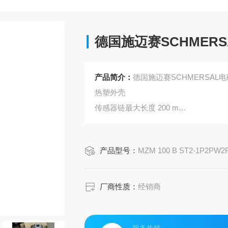
德国施迈赛SCHMER
产品简介：
德国施迈赛SCHMERSAL
热塑外壳
传感器链最大长度 200 m
3 运行状态指示灯
传感器技术允许操动件和门锁之间,允许垂直± 
产品型号：
MZM 100 B ST2-1P2PW2REM
智能诊断
31串联传感器的自我监控
厂商性质：
经销商