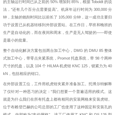
的主轴运行时间已从之前的 50% 增加到 85%，根据 Toboldt 的说
法，“还有几个百分点需要提高"。机床年运行时间为 300,000 分
钟，主轴的铣削时间比以前长了 105,000 分钟，这一成功主要归
功于设置已从机器转移到外部设置站。在工作日，早班和晚班的
生产是自动化的，而在夜间和周末，生产是无人驾驶的——即使
是最小的批量。
整个自动化解决方案包括两台加工中心，DMG 的 DMU 85 整体
式加工中心，带零点夹紧系统，Promot 托盘系统，带 98 个两种
尺寸的托盘，以及 104 个 HILMA 机虎钳 KNC 125，锁紧力为 40
kN，包括相应的钳口。
在外部设置工位，工件用机虎钳夹紧并准备加工。托博尔特解释
了仅针对一种恶习的决定：“我们想要一个普遍适用的模式。这
就是为什么我们在所有托盘上都有相同的安装网格来安装虎钳。
位于布赖登巴赫的公司总部的工厂也使用了这种固定和安装孔的
模式，内部称为“韦伯网格"，该工厂使用了 KNC 和 DS 125 型