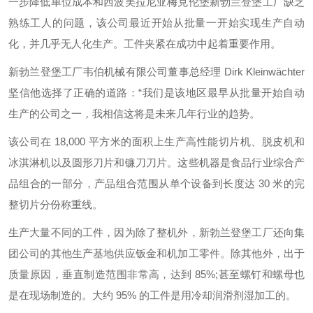
一步降低单位成本和西波美拉尼亚梅克伦堡新勃兰登堡工厂缺乏
熟练工人的问题，该公司最近开始从批量一开始实现生产自动
化，并几乎无人化生产。工件夹紧在成功中起着重要作用。
新勃兰登堡工厂韦伯机械有限公司董事总经理 Dirk Kleinwächter
坚信他选择了正确的道路：“我们是该地区最早从批量开始自动
生产的公司之一，我相信这将是未来几年行业的趋势。
该公司在 18,000 平方米的面积上生产高性能切片机、脱皮机和
冰淇淋机以及圆形刀片和镰刀刀片。这些机器是食品行业综合产
品组合的一部分，产品组合范围从单个设备到长度达 30 米的完
整切片分份称重线。
生产大量不同的工件，因为除了整机外，新勃兰登堡工厂还向集
团公司的其他生产基地供应钣金和机加工零件。除其他外，出于
质量原因，垂直制造范围非常高，达到 85%;甚至螺钉和螺母也
是在现场制造的。大约 95% 的工件是用冷却润滑剂湿加工的。