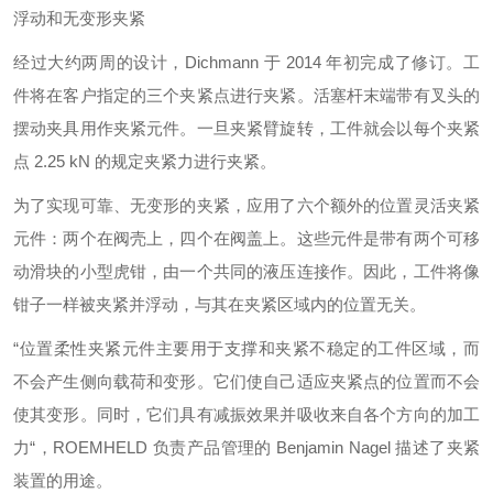
浮动和无变形夹紧
经过大约两周的设计，Dichmann 于 2014 年初完成了修订。工
件将在客户指定的三个夹紧点进行夹紧。活塞杆末端带有叉头的
摆动夹具用作夹紧元件。一旦夹紧臂旋转，工件就会以每个夹紧
点 2.25 kN 的规定夹紧力进行夹紧。
为了实现可靠、无变形的夹紧，应用了六个额外的位置灵活夹紧
元件：两个在阀壳上，四个在阀盖上。这些元件是带有两个可移
动滑块的小型虎钳，由一个共同的液压连接作。因此，工件将像
钳子一样被夹紧并浮动，与其在夹紧区域内的位置无关。
“位置柔性夹紧元件主要用于支撑和夹紧不稳定的工件区域，而
不会产生侧向载荷和变形。它们使自己适应夹紧点的位置而不会
使其变形。同时，它们具有减振效果并吸收来自各个方向的加工
力“，ROEMHELD 负责产品管理的 Benjamin Nagel 描述了夹紧
装置的用途。