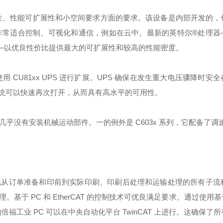
在坚固性、性能可扩展性和小空间要求方面的要求。该设备是内部开发的
列非常适合控制、可视化和通信，例如在云中。最新的英特尔®处理器
级——以优良性价比提供最大的可扩展性和较高的性能密度。
择使用 CU81xx UPS 进行扩展。UPS 确保在发生重大电压骤降时安
系统可以快速再次打开，从而具有高水平的可用性。
为几乎没有安装机械运动部件。一的例外是 C603x 系列，它配备了调
现从订单准备和印前到实际印刷、印刷后处理和运输处理的所有子流
 PC 和 EtherCAT 的控制技术可优良满足要求。通过使用基于
倍福工业 PC 可以在中央自动化平台 TwinCAT 上进行。这确保了