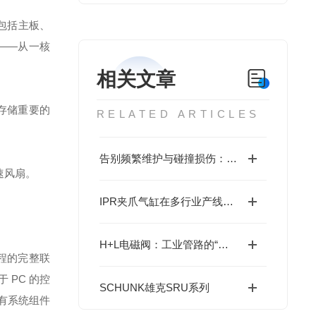
，包括主板、
——从一核
相关文章
全存储重要的
RELATED ARTICLES
告别频繁维护与碰撞损伤：IPR夹爪气缸的耐用设计
速风扇。
IPR夹爪气缸在多行业产线中的实战应用
H+L电磁阀：工业管路的“精准指挥官”
程的完整联
 PC 的控
SCHUNK雄克SRU系列
所有系统组件