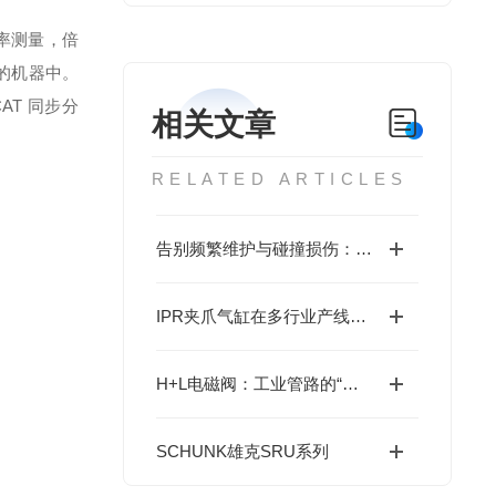
功率测量，倍
的机器中。
AT 同步分
相关文章
RELATED ARTICLES
告别频繁维护与碰撞损伤：IPR夹爪气缸的耐用设计
IPR夹爪气缸在多行业产线中的实战应用
H+L电磁阀：工业管路的“精准指挥官”
SCHUNK雄克SRU系列