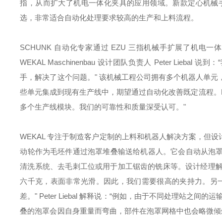
指，从而扩大了机电一体化夹具的应用领域。新款定心机械手集成
选，非常适合自动化处理要求较高的生产和上料流程。
SCHUNK 自动化专家通过 EZU 三指机械手扩展了机
WEKAL Maschinenbau 设计团队负责人 Peter Li
手，解决了这个问题。" 该机械工程公司拥有多个机器人单
些单元集成到现有生产线中，期望通过自动化改善既定流程。Pet
多个生产线模块。我们的可靠性和质量深受认可。"
WEKAL 专注于制造客户定制的上料和机器人解决方案，但
动轮作为毛坯件通过泡罩堆叠输送给机器人。它会自动从泡
清洗系统、去毛刺工位或用于加工锯齿的铣床等。设计经理解释说
六千克，表面非常光滑。因此，我们需要很高的夹持力。另一
差。" Peter Liebal 解释说：“例如，由于不同处理
叠的泡罩会因自身重量而弯曲，部件在泡罩网格中也会略微倾