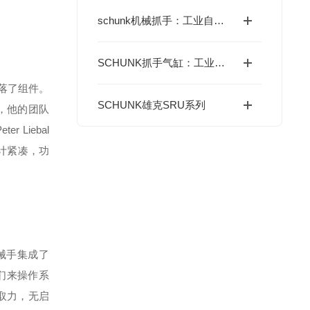
schunk机械抓手：工业自动化柔性生产里的“精准捕手”
SCHUNK抓手气缸：工业自动化中的可靠助手
落了组件。
SCHUNK雄克SRU系列
手，他的团队
Liebal
设计紧凑，功
械手集成了
们来操作系
抓取力，无启