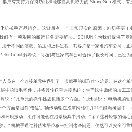
有夹持力保持功能和能够提高抓取力的 StrongGrip 模式，
电一体化机械手产品组合。这背后有一个非常现实的原因：迫切需要！
ebal 说到：“我们有一项艰巨的搬运任务需要解决。SCHUNK 为我们提供
元，用于不同的装载、输送和上料过程。其客户是一家名汽车公司，正
er Liebal 解释说：“我们与这家汽车公司合作了很长时间，已经
设计人员在一个连接单元中遇到了一项棘手的抓取作业难题。在这个单
罩层中拾取毛坯件，并将其输送至连接系统；生产线中后续的加工工
：“此单元的操作挑战包括多个方面。" Liebal 说：“电动机的
个方面是组件‘错位’。轴传动轮在泡罩网格中并非总能精确居中，
站之间的运输和环境振动，组件可能会在泡罩模具中滑动。“除了这种轻微的偏
斜。" 机械手通过补偿水平位移来控制这些问题，仍然可以安全可靠