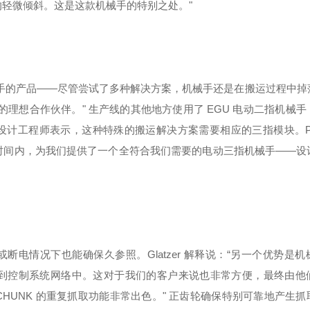
取时的轻微倾斜。这是这款机械手的特别之处。"
对手的产品——尽管尝试了多种解决方案，机械手还是在搬运过程中掉
是我们的理想合作伙伴。" 生产线的其他地方使用了 EGU 电动二指机械
K 设计工程师表示，这种特殊的搬运解决方案需要相应的三指模块。Peter 
能短的时间内，为我们提供了一个全符合我们需要的电动三指机械手——
电情况下也能确保久参照。Glatzer 解释说：“另一个优势是机
集成到控制系统网络中。这对于我们的客户来说也非常方便，最终由他
：“SCHUNK 的重复抓取功能非常出色。" 正齿轮确保特别可靠地产生