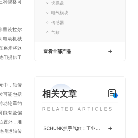
有三种规格可
快换盘
电气模块
传感器
弗里茨拉尔
气缸
了定制电动机械
在逐步将这
查看全部产品
为他们提供了
元中，轴传
相关文章
位可能包括
轴传动轮重约
RELATED ARTICLES
可能有些偏
心位置外，堆
SCHUNK抓手气缸：工业柔性抓取的核心动力单元
地搬运轴传