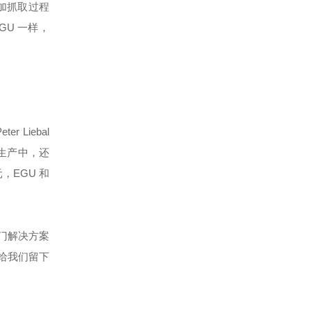
增加抓取过程
GU 一样，
Liebal
生产中，还
，EGU 和
龙门解决方案
案给我们留下