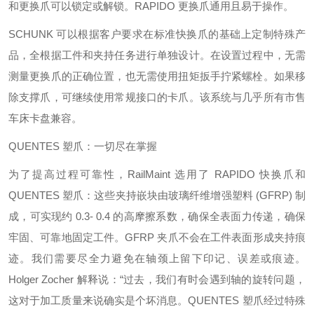
和更换爪可以锁定或解锁。RAPIDO 更换爪通用且易于操作。
SCHUNK 可以根据客户要求在标准快换爪的基础上定制特殊产
品，全根据工件和夹持任务进行单独设计。在设置过程中，无需
测量更换爪的正确位置，也无需使用扭矩扳手拧紧螺栓。如果移
除支撑爪，可继续使用常规接口的卡爪。该系统与几乎所有市售
车床卡盘兼容。
QUENTES 塑爪：一切尽在掌握
为了提高过程可靠性，RailMaint 选用了 RAPIDO 快换爪和
QUENTES 塑爪：这些夹持嵌块由玻璃纤维增强塑料 (GFRP) 制
成，可实现约 0.3- 0.4 的高摩擦系数，确保全表面力传递，确保
牢固、可靠地固定工件。GFRP 夹爪不会在工件表面形成夹持痕
迹。我们需要尽全力避免在轴颈上留下印记、误差或痕迹。
Holger Zocher 解释说：“过去，我们有时会遇到轴的旋转问题，
这对于加工质量来说确实是个坏消息。QUENTES 塑爪经过特殊