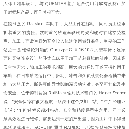
人体工程学设计。与 QUENTES 塑爪配合使用能够有效防止加
工时损坏产品，而且过程可靠。
在德利兹的 RailMaint 车间中，大型工件在移动，同时员工也承
担着重大的责任。数吨重的轨道车辆转向架和轮对在此接受检
查、加工，而后重新为安全投入轨道使用做好准备。重要的工作
站之一是维修轮对轴的 Gurutzpe GLX 16.10.3 大型车床；这家
西班牙制造商设计的卧式车床用于加工苛刻领域的部件。因其高
安全性需求，轴加工的要求很高。巨大的力通过车轮直接作用于
车轴；在日常轨道运行中，振动、冲击和久负载变化会给轴带来
相当大的压力。断裂可能导致影响深远的灾难，甚至可能危及生
命安全。位于德利兹的 RailMaint 轮对技术部门的 Holger Zocher
说：“安全保障在很大程度上取决于这个央加工站。" 生产经理证
实说：“车削过程必须对精确。安全和精度是重中之重。同时必
须高效地进行维修。需要达到一定的产出量，因为工厂中不得出
现延误或积压。SCHUNK 通过 RAPIDO 卡爪快换系统极大地帮