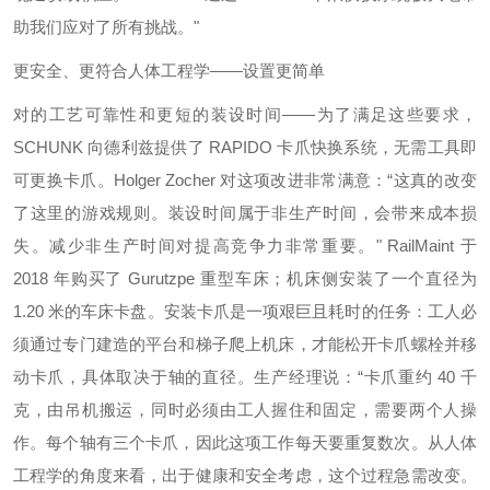
助我们应对了所有挑战。"
更安全、更符合人体工程学——设置更简单
对的工艺可靠性和更短的装设时间——为了满足这些要求，
SCHUNK 向德利兹提供了 RAPIDO 卡爪快换系统，无需工具即
可更换卡爪。Holger Zocher 对这项改进非常满意：“这真的改变
了这里的游戏规则。装设时间属于非生产时间，会带来成本损
失。减少非生产时间对提高竞争力非常重要。" RailMaint 于
2018 年购买了 Gurutzpe 重型车床；机床侧安装了一个直径为
1.20 米的车床卡盘。安装卡爪是一项艰巨且耗时的任务：工人必
须通过专门建造的平台和梯子爬上机床，才能松开卡爪螺栓并移
动卡爪，具体取决于轴的直径。生产经理说：“卡爪重约 40 千
克，由吊机搬运，同时必须由工人握住和固定，需要两个人操
作。每个轴有三个卡爪，因此这项工作每天要重复数次。从人体
工程学的角度来看，出于健康和安全考虑，这个过程急需改变。