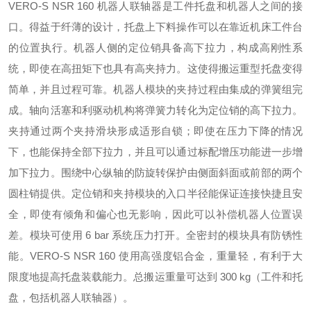
VERO-S NSR 160 机器人联轴器是工件托盘和机器人之间的接
口。得益于纤薄的设计，托盘上下料操作可以在靠近机床工件台
的位置执行。机器人侧的定位销具备高下拉力，构成高刚性系
统，即使在高扭矩下也具有高夹持力。这使得搬运重型托盘变得
简单，并且过程可靠。机器人模块的夹持过程由集成的弹簧组完
成。轴向活塞和利驱动机构将弹簧力转化为定位销的高下拉力。
夹持通过两个夹持滑块形成适形自锁；即使在压力下降的情况
下，也能保持全部下拉力，并且可以通过标配增压功能进一步增
加下拉力。围绕中心纵轴的防旋转保护由侧面斜面或前部的两个
圆柱销提供。定位销和夹持模块的入口半径能保证连接快捷且安
全，即使有倾角和偏心也无影响，因此可以补偿机器人位置误
差。模块可使用 6 bar 系统压力打开。全密封的模块具有防锈性
能。VERO-S NSR 160 使用高强度铝合金，重量轻，有利于大
限度地提高托盘装载能力。总搬运重量可达到 300 kg（工件和托
盘，包括机器人联轴器）。