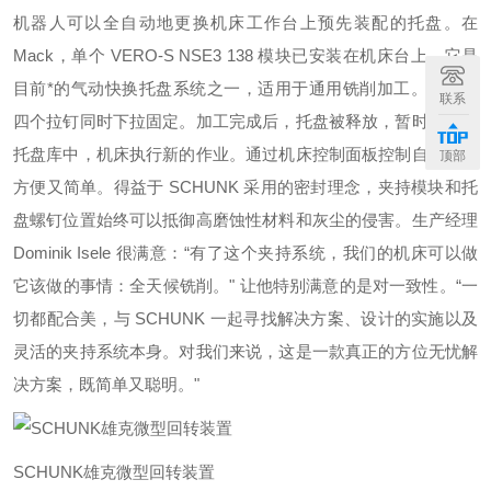
机器人可以全自动地更换机床工作台上预先装配的托盘。在
Mack，单个 VERO-S NSE3 138 模块已安装在机床台上。它是
目前*的气动快换托盘系统之一，适用于通用铣削加工。托盘由
联系
四个拉钉同时下拉固定。加工完成后，托盘被释放，暂时存储在
托盘库中，机床执行新的作业。通过机床控制面板控制自动化既
顶部
方便又简单。得益于 SCHUNK 采用的密封理念，夹持模块和托
盘螺钉位置始终可以抵御高磨蚀性材料和灰尘的侵害。生产经理
Dominik Isele 很满意：“有了这个夹持系统，我们的机床可以做
它该做的事情：全天候铣削。" 让他特别满意的是对一致性。“一
切都配合美，与 SCHUNK 一起寻找解决方案、设计的实施以及
灵活的夹持系统本身。对我们来说，这是一款真正的方位无忧解
决方案，既简单又聪明。"
SCHUNK雄克微型回转装置