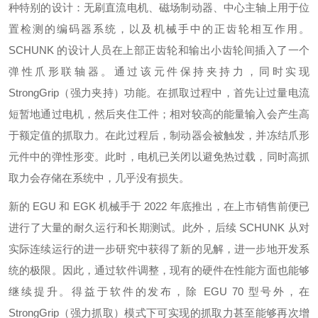
种特别的设计：无刷直流电机、磁场制动器、中心主轴上用于位
置检测的编码器系统，以及机械手中的正齿轮相互作用。
SCHUNK 的设计人员在上部正齿轮和输出小齿轮间插入了一个
弹性爪形联轴器。通过该元件保持夹持力，同时实现
StrongGrip（强力夹持）功能。在抓取过程中，首先让过量电流
短暂地通过电机，然后夹住工件；相对较高的能量输入会产生高
于额定值的抓取力。在此过程后，制动器会被触发，并冻结爪形
元件中的弹性形变。此时，电机已关闭以避免热过载，同时高抓
取力会存储在系统中，几乎没有损失。
新的 EGU 和 EGK 机械手于 2022 年底推出，在上市销售前便已
进行了大量的耐久运行和长期测试。此外，后续 SCHUNK 从对
实际连续运行的进一步研究中获得了新的见解，进一步地开发系
统的极限。因此，通过软件调整，现有的硬件在性能方面也能够
继续提升。得益于软件的发布，除 EGU 70 型号外，在
StrongGrip（强力抓取）模式下可实现的抓取力甚至能够再次增