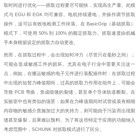
取时间进行优化——抓取过程要尽可能快，实现高生产量。此模
式与 EGU 和 EGK 均可兼容。电机持续通电，并操作调节抓取
操作，这可以有效地检测工件掉落。在 BasicGrip（基础抓取）
模式下，可使用 50% 到 100% 的额定抓取力。抓取速度由机械
手本身根据设定的抓取力自动更改。
然而，在抓取过程中，会出现短时冲力（尽管只在毫秒之间）；
可能会造成敏感工件的损坏。尤其在电子行业中需要关注这一
点，例如，在搬运敏感的电子元件进行装配操作时：在抓取过程
中出现的短暂力峰值期间，过高的抓取力作用在组件上，可能会
导致 PCB 弯曲，形成细微的裂缝，甚至单个导体轨道断裂。在
实验室中也有类似的场景：如果在力峰值期间对试管或装有精细
内容物的敏感介质施加过大的夹持力，则可能由于污染而出现裂
缝甚至爆裂，后果难以预料。为了将这些特定于应用的功能纳入
考虑范围中，SCHUNK 对抓取模式进行了区分。