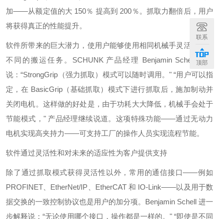
加——从额定值的大 150％ 提高到 200％。抓取力翻倍后，用户
将获得真正的性能提升。
联系
软件所带来的巨大潜力，使用户能够使用相同机械手灵活地完成
不同的搬运任务。SCHUNK 产品经理 Benjamin Schell 解释
顶部
说：“StrongGrip（强力抓取）模式可以随时调用。" “用户可以指
定，在 BasicGrip（基础抓取）模式下进行抓取后，施加制动并
关闭电机。这样做的好处是，由于功耗大大降低，机械手会处于
节能模式，" 产品经理继续说道。这项特殊功能——通过无动力
电机实现高夹持力——可支持工厂的操作人员实现流程节能。
软件通过灵活性和对未来的适应性为客户提供支持
除了通过抓取模式获得灵活性以外，常用的通信接口——例如
PROFINET、EtherNet/IP、EtherCAT 和 IO-Link——以及用于数
据交换的一致控制协议也是用户的加分项。Benjamin Schell 进一
步解释说：“无论使用哪个接口，操作都是一样的。" “即使是不同