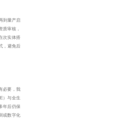
再到量产启
资质审核，
在次实体搭
式，避免后
有必要，我
E）与全生
多年后仍保
训或数字化