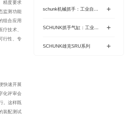
、精度要求
schunk机械抓手：工业自动化柔性生产里的“精准捕手”
态监测功能
的组合应用
SCHUNK抓手气缸：工业自动化中的可靠助手
医疗技术、
可行性、专
SCHUNK雄克SRU系列
以便快速开展
字化评审会
行。这样既
的装配测试