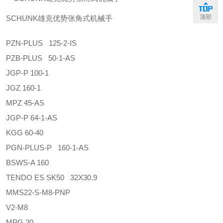
顶部
SCHUNK雄克优势张角式机械手
PZN-PLUS 125-2-IS
PZB-PLUS 50-1-AS
JGP-P 100-1
JGZ 160-1
MPZ 45-AS
JGP-P 64-1-AS
KGG 60-40
PGN-PLUS-P 160-1-AS
BSWS-A 160
TENDO ES SK50 32X30.9
MMS22-S-M8-PNP
V2-M8
MPG 20