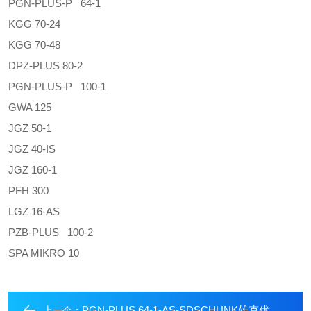
PGN-PLUS-P 64-1
KGG 70-24
KGG 70-48
DPZ-PLUS 80-2
PGN-PLUS-P 100-1
GWA 125
JGZ 50-1
JGZ 40-IS
JGZ 160-1
PFH 300
LGZ 16-AS
PZB-PLUS 100-2
SPA MIKRO 10
PGN-PLUS 64-1-AS-SDSCHUNK雄克优势通用型机械手
上一个：