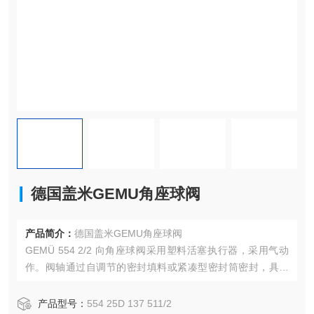
德国盖米GEMU角座球阀
产品简介：
德国盖米GEMU角座球阀
GEMÜ 554 2/2 向角座球阀采用塑料活塞执行器，采用气动
作。阀轴通过自调节的密封填料或紧凑型密封筒密封，具体
取决于尺寸和版本。擦拭环或密封筒的滑刷轮廓还能保护阀
轴免受污染和损坏。这在长时间使用后也能实现低维护且可
产品型号：
554 25D 137 511/2