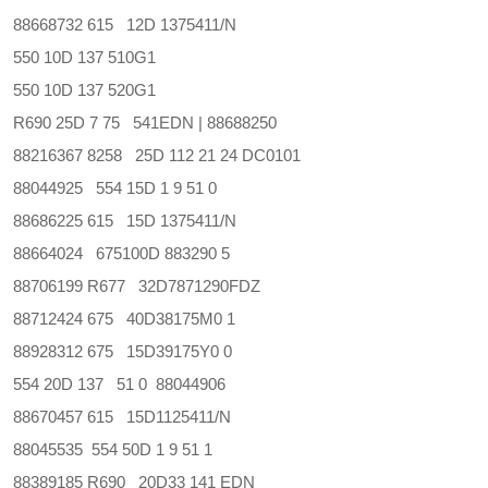
88668732 615 12D 1375411/N
550 10D 137 510G1
550 10D 137 520G1
R690 25D 7 75 541EDN | 88688250
88216367 8258 25D 112 21 24 DC0101
88044925 554 15D 1 9 51 0
88686225 615 15D 1375411/N
88664024 675100D 883290 5
88706199 R677 32D7871290FDZ
88712424 675 40D38175M0 1
88928312 675 15D39175Y0 0
554 20D 137 51 0 88044906
88670457 615 15D1125411/N
88045535 554 50D 1 9 51 1
88389185 R690 20D33 141 EDN