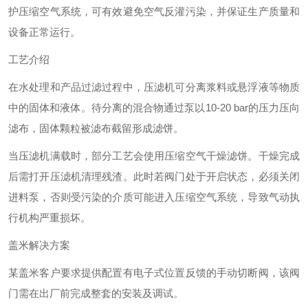
护压缩空气系统，可有效避免空气反灌污染，并保证生产质量和
设备正常运行。
工艺介绍
在水处理和产品过滤过程中，压滤机可分离浆料或悬浮液等物质
中的固体和液体。待分离的混合物通过泵以10-20 bar的压力压向
滤布，固体颗粒被滤布截留形成滤饼。
当压滤机满载时，部分工艺会使用压缩空气干燥滤饼。干燥完成
后需打开压滤机清理残渣。此时若阀门处于开启状态，必须关闭
进料泵，否则受污染的介质可能进入压缩空气系统，导致气动执
行机构严重损坏。
盖米解决方案
某盖米客户要求提供配置有电子式位置反馈的手动切断阀，该阀
门需在出厂前完成整套的安装及调试。