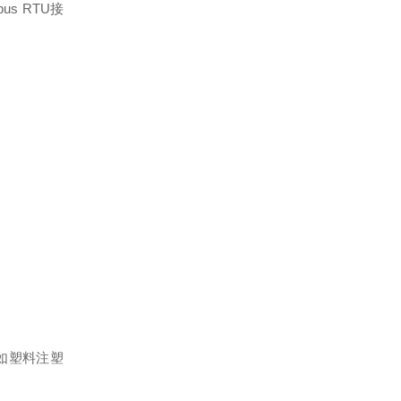
s RTU接
，如塑料注塑