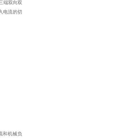
。三端双向双
入电流的切
流和机械负