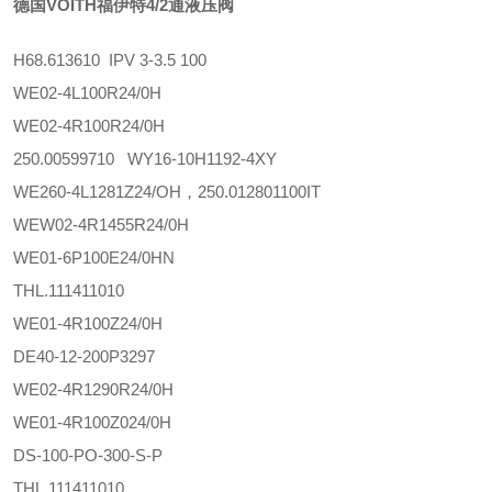
德国VOITH福伊特4/2通液压阀
H68.613610 IPV 3-3.5 100
WE02-4L100R24/0H
WE02-4R100R24/0H
250.00599710 WY16-10H1192-4XY
WE260-4L1281Z24/OH，250.012801100IT
WEW02-4R1455R24/0H
WE01-6P100E24/0HN
THL.111411010
WE01-4R100Z24/0H
DE40-12-200P3297
WE02-4R1290R24/0H
WE01-4R100Z024/0H
DS-100-PO-300-S-P
THL.111411010