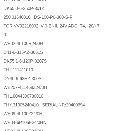
DK55.0-6-250P-391K
250.01646010 DS-100-P0-300-S-P
TCR.VV02218002 V-0-ENII, 24V ADC, T4, -20/+7
0°
WE02-4L100R24/0H
D41-6-315AZ-3061S
DK55.1-6-120P-3207S
THL.111411010
DY40-6-63HZ-300S
WE257-4L1468Z24/0H
THL.8044300780010
THY.31305240410 SERIAL NR:20400694
WE09-4L100Z24/0H
WE04-6P105E24/0HN