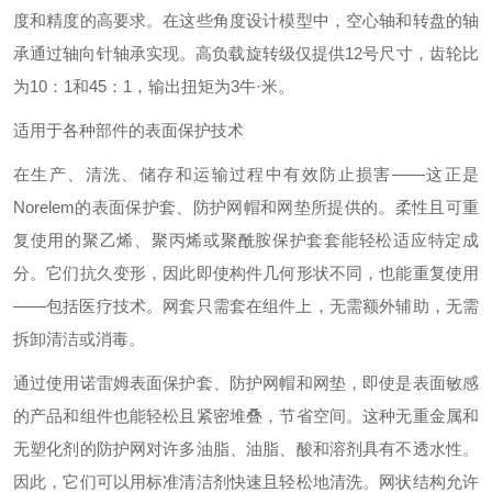
度和精度的高要求。在这些角度设计模型中，空心轴和转盘的轴
承通过轴向针轴承实现。高负载旋转级仅提供12号尺寸，齿轮比
为10：1和45：1，输出扭矩为3牛·米。
适用于各种部件的表面保护技术
在生产、清洗、储存和运输过程中有效防止损害——这正是
Norelem的表面保护套、防护网帽和网垫所提供的。柔性且可重
复使用的聚乙烯、聚丙烯或聚酰胺保护套套能轻松适应特定成
分。它们抗久变形，因此即使构件几何形状不同，也能重复使用
——包括医疗技术。网套只需套在组件上，无需额外辅助，无需
拆卸清洁或消毒。
通过使用诺雷姆表面保护套、防护网帽和网垫，即使是表面敏感
的产品和组件也能轻松且紧密堆叠，节省空间。这种无重金属和
无塑化剂的防护网对许多油脂、油脂、酸和溶剂具有不透水性。
因此，它们可以用标准清洁剂快速且轻松地清洗。网状结构允许