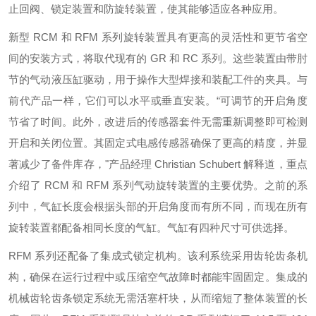
止回阀、锁定装置和防旋转装置，使其能够适应各种应用。
新型 RCM 和 RFM 系列旋转装置具有更高的灵活性和更节省空
间的安装方式，将取代现有的 GR 和 RC 系列。这些装置由带肘
节的气动液压缸驱动，用于操作大型焊接和装配工件的夹具。与
前代产品一样，它们可以水平或垂直安装。“可调节的开启角度
节省了时间。此外，改进后的传感器套件无需重新调整即可检测
开启和关闭位置。其固定式电感传感器确保了更高的精度，并显
著减少了备件库存，"产品经理 Christian Schubert 解释道，重点
介绍了 RCM 和 RFM 系列气动旋转装置的主要优势。之前的系
列中，气缸长度会根据头部的开启角度而有所不同，而现在所有
旋转装置都配备相同长度的气缸。气缸有四种尺寸可供选择。
RFM 系列还配备了集成式锁定机构。该利系统采用齿轮齿条机
构，确保在运行过程中或压缩空气故障时都能牢固固定。集成的
机械齿轮齿条锁定系统无需活塞杆块，从而缩短了整体装置的长