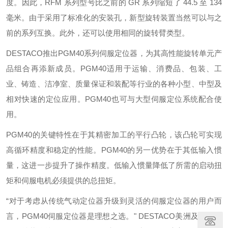
度。因此，RFM 系列型号比之前的 GR 系列缩短了 44.5 至 134
毫米。由于采用了标准化的安装孔，新型旋转装置当然可以与之
前的系列互换。此外，还可以使用相同的旋转臂类型。
DESTACO推出PGM40系列伺服定位器，为其高性能旋转单元产
品组合再添新成员。PGM40适用于运输、消费品、包装、工
业、铸造、洁净室、质量保证和装配等行业的各种小型、中型及
相对快速的定位应用。PGM40也可与大型伺服定位系统配合使
用。
PGM40的关键特性在于其精密加工的平行凸轮，该凸轮可实现
高循环精度和稳定的性能。PGM40的另一优势在于其低输入惯
量，这进一步提升了操作精度。低输入惯量降低了所需的启动扭
矩和伺服电机必须提供的总扭矩。
“对于考虑从传统气动定位器升级到灵活的伺服定位器的用户而
言，PGM40伺服定位器是理想之选。" DESTACO美洲及球自动