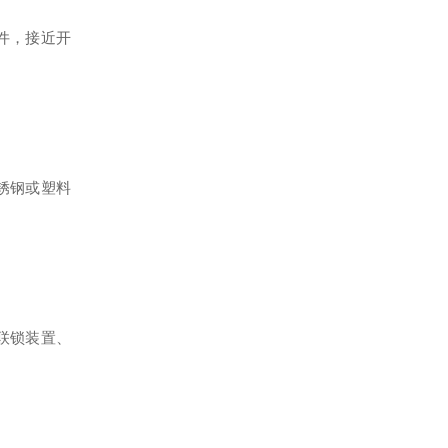
件，接近开
锈钢或塑料
联锁装置、