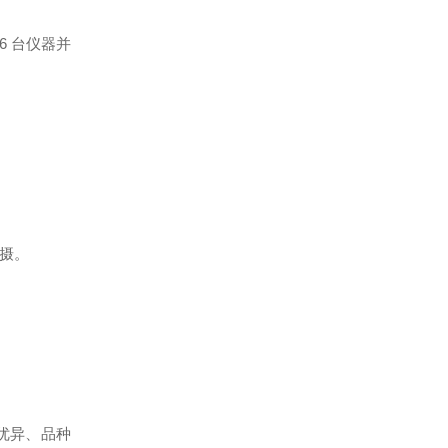
 台仪器并
摄。
能优异、品种