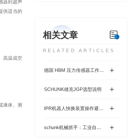
感器到超声
提供适当的
相关文章
RELATED ARTICLES
、高温或空
德国 HBM 压力传感器工作原理详解
SCHUNK雄克JGP选型说明
或液体。测
IPR机器人快换装置操作避坑指南：这些细节不注意，快换优势全白搭
schunk机械抓手：工业自动化柔性生产里的“精准捕手”