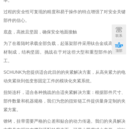
率。
过程的安全性可复现的精度和易于操作的特点增强了对安全关键
部件的信心。
底盘，高效且坚固，确保安全地面接触
联系
为了在着陆时承载全部负载，起落架部件采用钛合金或高强度钢
顶部
材制成，结构坚固。挑战在于对这些大型和重型部件的精确加
工。
SCHUNK为您提供适合此目的的夹紧解决方案，从高夹紧力的电
动夹紧块到低变形固定工件的模块化夹紧系统。
扭矩连杆，适合各种挑战的合适夹紧解决方案：根据部件尺寸、
部件数量和机器规格，我们为您的扭矩链工件提供量身定制的夹
紧方案。
镣铐，挂带需要严格的公差和贴合的动力传递。我们的夹具解决