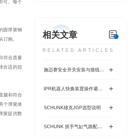
即可。每个
的圆弹簧钢
相关文章
从订购。
RELATED ARTICLES
和符合质量
选择合适的扭
施迈赛安全开关安装与接线指南
IPR机器人快换装置操作避坑指南：这些细节不注意，快换优势全白搭
直腿和符合
用两个弹簧体
SCHUNK雄克JGP选型说明
弹簧提供数
SCHUNK 抓手气缸气路配置指南