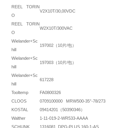
REEL TORIN
V2X10T/30,00VDC
O
REEL TORIN
W2X10T/300VAC
O
Wielander+Sc
197002
（
10
片
/
包）
hill
Wielander+Sc
197003
（
10
片
/
包）
hill
Wielander+Sc
617228
hill
Tooltemp
FA0800326
CLOOS
0709100000 MRW500-35°-78/273
KOSTAL
09414201（
50390346
）
Walther
1-11-019-2-WR533-AAAA
SCHUNK
1316081 DPG-PLUS 160-1-AS