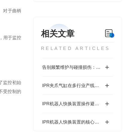
。对于曲柄
相关文章
，用于监控
RELATED ARTICLES
告别频繁维护与碰撞损伤：IPR夹爪气缸的耐用设计
了监控初始
IPR夹爪气缸在多行业产线中的实战应用
不受控制的
IPR机器人快换装置操作避坑指南：这些细节不注意，快换优势全白搭
IPR机器人快换装置的核心优势在于其快速更换能力