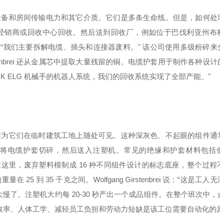
设备和房间传输电力和其它介质。它们是多条生命线。但是，如何处
经销商或回收中心回收。然后送到回收厂，例如位于巴伐利亚州布
stenbrei 解释说：“我们主要拆解电缆、插头和连接器废料。" 该公司使用多级粉
enbrei 还从金属芯中提取大量残留的铜。电缆护套用于制作各种设
CHUNK ELG 机械手的机器人系统，我们的回收系统实现了全部产能。"
因为它们在临时建筑工地上随处可见。这种深灰色、不起眼的组件通
rei 将电缆护套切碎，然后送入注塑机。常见的绝缘和护套材料包
(PE)。在这里，废弃塑料模制成 16 种不同组件设计的标志底座，整个过
到 35 千克之间。Wolfgang Girstenbrei 说：“这是工人
这太慢了。注塑机大约每 20-30 秒产出一个成品组件。在整个班次中
 效率、人体工学、减轻员工负担和劳动力短缺是该工位需要自动化的