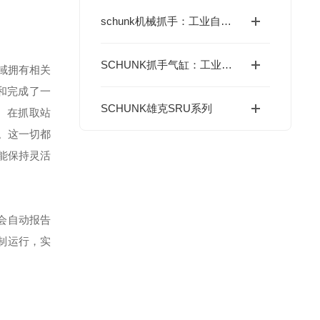
schunk机械抓手：工业自动化柔性生产里的“精准捕手”
SCHUNK抓手气缸：工业自动化中的可靠助手
化领域拥有相关
程和完成了一
SCHUNK雄克SRU系列
件。在抓取站
盘。这一切都
能保持灵活
统会自动报告
三班制运行，实