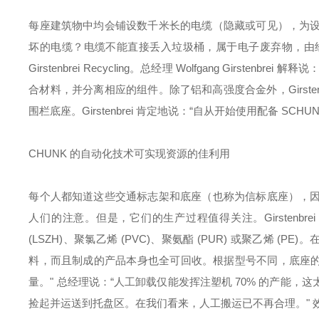
每座建筑物中均会铺设数千米长的电缆（隐藏或可见），为
坏的电缆？电缆不能直接丢入垃圾桶，属于电子废弃物，由
Girstenbrei Recycling。总经理 Wolfgang Gir
合材料，并分离相应的组件。除了铝和高强度合金外，Girst
围栏底座。Girstenbrei 肯定地说：“自从开始使用配备 S
CHUNK 的自动化技术可实现资源的佳利用
每个人都知道这些交通标志架和底座（也称为信标底座），
人们的注意。但是，它们的生产过程值得关注。Girstenb
(LSZH)、聚氯乙烯 (PVC)、聚氨酯 (PUR) 或聚乙烯 
料，而且制成的产品本身也全可回收。根据型号不同，底座的重量在 25 
量。" 总经理说：“人工卸载仅能发挥注塑机 70% 的产能，
捡起并运送到托盘区。在我们看来，人工搬运已不再合理。"