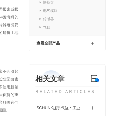
快换盘
理报废或损
电气模块
林德海姆的
传感器
碎来分解电缆复
气缸
计的建筑工地
查看全部产品
常不会引起
相关文章
括低烟无卤素
程不使用新塑
RELATED ARTICLES
无法负荷的重
，必须将它们
SCHUNK抓手气缸：工业柔性抓取的核心动力单元
原因。