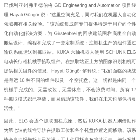
巴伐利亚州弗里德伯格 GD Engineering and Automation 项目经
理 Hayati Güngör 说：“这里空间充足，同时我们在机器人自动化
领域拥有相关经验。" 该系统集成商专门提供特定于用户的个性
化自动化解决方案，为 Girstenbrei 的回收建筑围栏底座全自动
搬运设计、编程和完成了一套定制系统：注塑机生产的组件通过
输送系统运送到抓取站。KUKA 六轴机器人使用 SCHUNK ELG
电动长行程机械手拾取组件。在抓取站正上方的图像识别相机可
提供相关组件的信息。Hayati Güngör 解释说：“我们面临的挑战
是搬运 16 种不同的组件以及一个空托盘。这一切都是由同一个
机械手完成的。无需改装，无需休息，不会浪费时间。所有 17
种抓取模式都已存储，而且借助该软件，我们在未来也能保持灵
活性。"
因此，ELG 会逐个抓取围栏底座，然后 KUKA 机器人则借助作
为第七轴的线性导轨在抓取工位和各个托盘位置之间移动。该系
统会自动报告托盘已装满；工人使用托盘车将其运走，进行捆扎