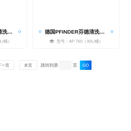
德国PFINDER芬德清洗剂原装大桶
德国PFINDER芬德清洗剂铁皮桶装
0L/桶）
型号：AP 760（30L/桶）
MORE
跳转到第
页
下一页
末页